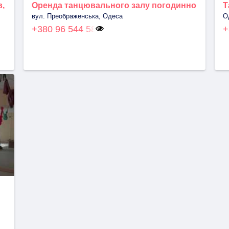
в,
Оренда танцювального залу погодинно
Т
вул. Преображенська, Одеса
О
+380 96 544 58
+