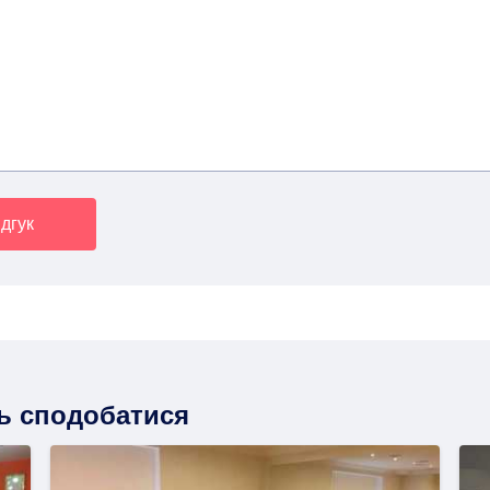
дгук
ть сподобатися