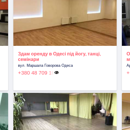
Здам оренду в Одесі під йогу, танці,
О
семінари
м
вул. Маршала Говорова Одеса
А
+380 48 709 10
+