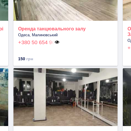
рі
Оренда танцювального залу
О
З
Одеса, Малиновський
О
+380 50 654 96
+
150
грн