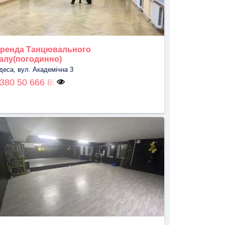
ренда Танцювального
алу(погодинно)
деса, вул. Академічна 3
380 50 666 80