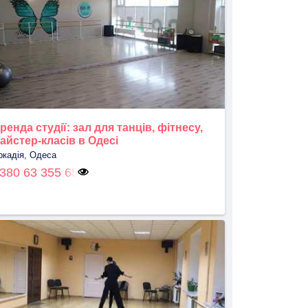
ренда студії: зал для танців, фітнесу,
айстер-класів в Одесі
ркадія, Одеса
380 63 355 65