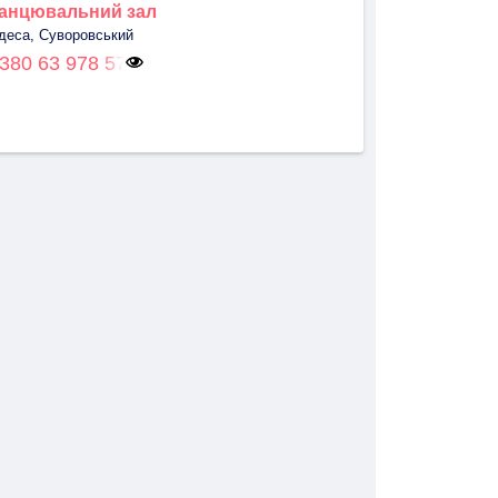
анцювальний зал
деса, Суворовський
380 63 978 57