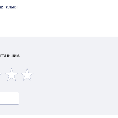
дягальня
гти іншим.