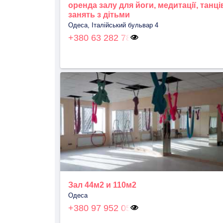
оренда залу для йоги, медитації, танці
занять з дітьми
Одеса, Італійський бульвар 4
+380 63 282 78
Зал 44м2 и 110м2
Одеса
+380 97 952 05