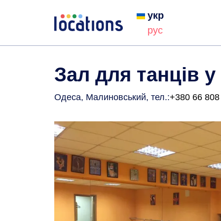
укр
рус
Зал для танців у
Одеса, Малиновський
, тел.:
+380 66 808