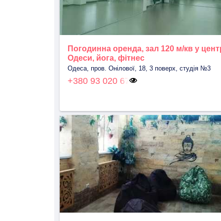
Погодинна оренда, зал 120 м/кв у цент
Одеси, йога, фітнес
Одеса, пров. Онілової, 18, 3 поверх, студія №3
+380 93 020 67