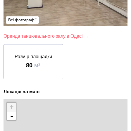
Всі фотографії
Всі фотографії
Оренда танцювального залу в Одесі →
Розмір площадки
80
м²
Локація на мапі
+
-