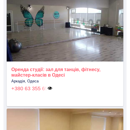
Оренда студії: зал для танців, фітнесу,
майстер-класів в Одесі
Аркадія, Одеса
+380 63 355 65