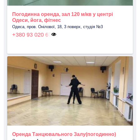
Погодинна оренда, зал 120 м/кв у центрі
Одеси, йога, фітнес
Одеса, пров. Онілової, 18, 3 поверх, студія №3
+380 93 020 67
Оренда Танцювального Залу(погодинно)