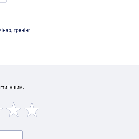
інар, тренінг
гти іншим.