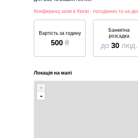
Конференц зали в Києві - погодинно та на д
Банкетна
Вартість за годину
розсадка
500
₴
до
30
люд.
Локація на мапі
+
-