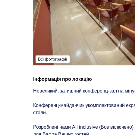
Всі фотографії
Всі фотографії
Інформація про локацію
Невеликий, затишний конференц-зал на мінус 
Конференц-майданчик укомплектований екран
столи.
Розроблені нами All inclusive (Все включено)
для Вас та Ваших гостей.