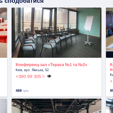
ть сподобатися
Конференц-зал «Тераса №1 та №2»
К
в
Київ, вул. Ямська, 52
К
+380 99 305 54
+
489
грн
9