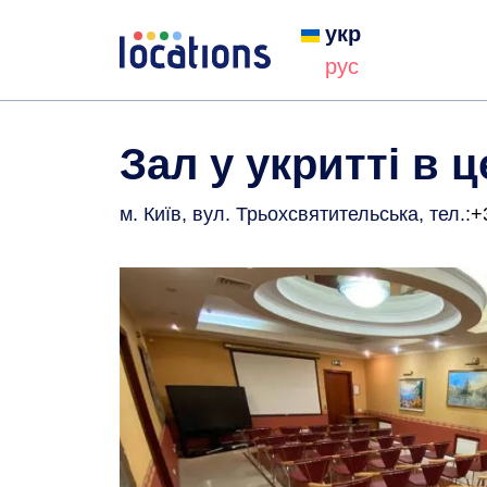
укр
рус
Зал у укритті в 
м. Київ, вул. Трьохсвятительська
, тел.:
+