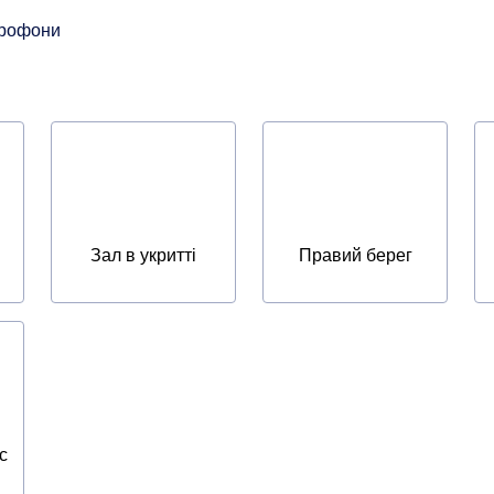
крофони
Зал в укритті
Правий берег
с