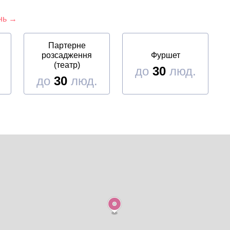
ень →
Партерне
розсадження
Фуршет
(театр)
до
30
люд.
до
30
люд.