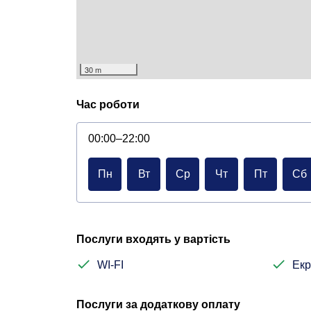
30 m
Час роботи
00:00–22:00
Пн
Вт
Ср
Чт
Пт
Сб
Послуги входять у вартість
WI-FI
Екр
Послуги за додаткову оплату