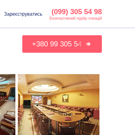
(099) 305 54 98
Зареєструватись
Безкоштовний підбір локацій
+380 99 305 54