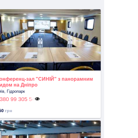
онференц-зал "СИНІЙ" з панорамним
идом на Дніпро
иїв, Гідропарк
380 99 305 54
50
грн