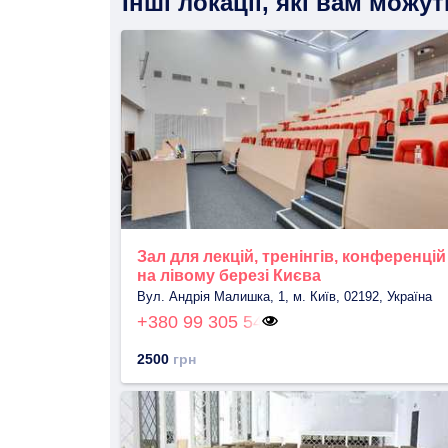
Інші локації, які вам можу
Зал для лекцій, тренінгів, конференцій
на лівому березі Києва
Вул. Андрія Малишка, 1, м. Київ, 02192, Україна
+380 99 305 54
2500
грн