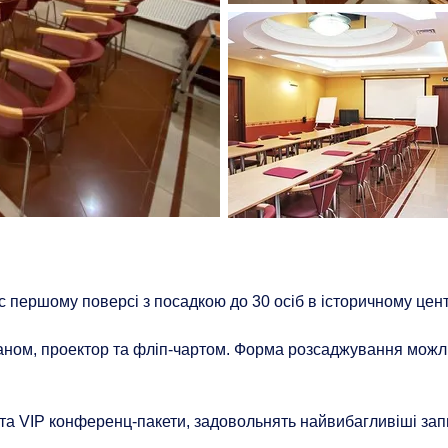
першому поверсі з посадкою до 30 осіб в історичному центр
ом, проектор та фліп-чартом. Форма розсаджування можлив
 та VIP конференц-пакети, задовольнять найвибагливіші запи