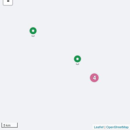
-
4
5 km
Leaflet
|
OpenStreetMap