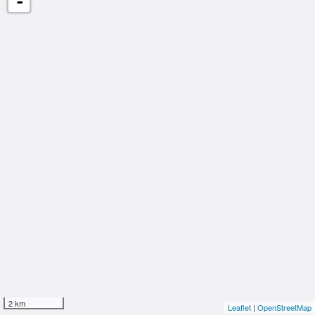
-
2 km
Leaflet
|
OpenStreetMap