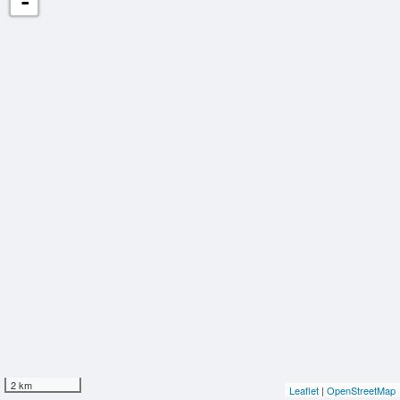
-
2 km
Leaflet
|
OpenStreetMap