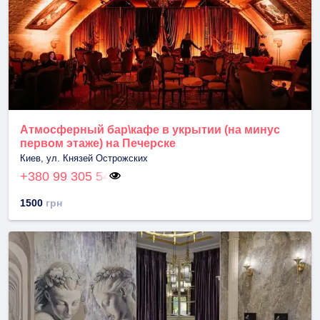
Атмосферный бар\кафе в укрытии (на минус
первом этаже) на Печерске
Киев, ул. Князей Острожских
+380 99 305 54
1500
грн