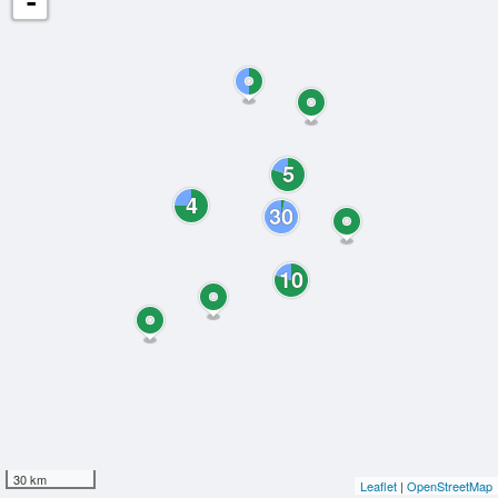
-
5
4
30
10
30 km
Leaflet
|
OpenStreetMap