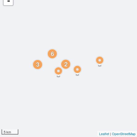
-
6
2
3
5 km
Leaflet
|
OpenStreetMap