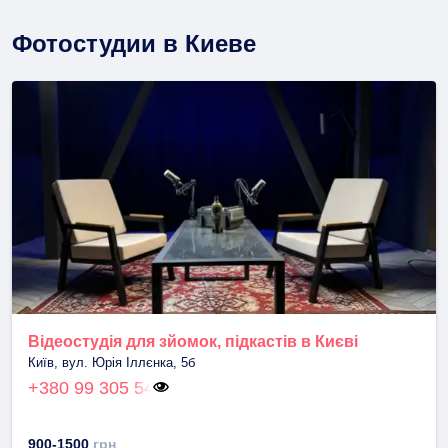
Фотостудии в Киеве
Відеостудія для зйомок, підкастів в Києві
Київ, вул. Юрія Іллєнка, 5б
+380 99 305 54
900-1500
грн