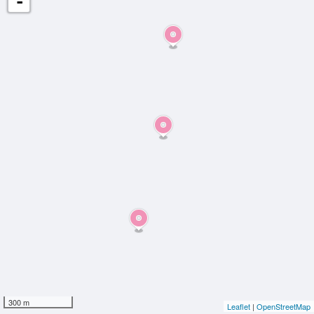
-
300 m
Leaflet
|
OpenStreetMap