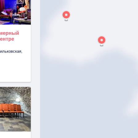
амерный
центре
ильковская,