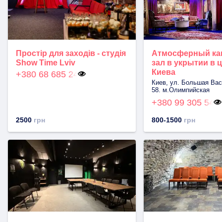
Простір для заходів - студія
Атмосферный к
Show Time Lviv
зал в укрытии в 
Киева
+380 68 685 24
Киев, ул. Большая Вас
58. м.Олимпийская
+380 99 305 54
2500
грн
800-1500
грн