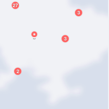
27
3
3
2