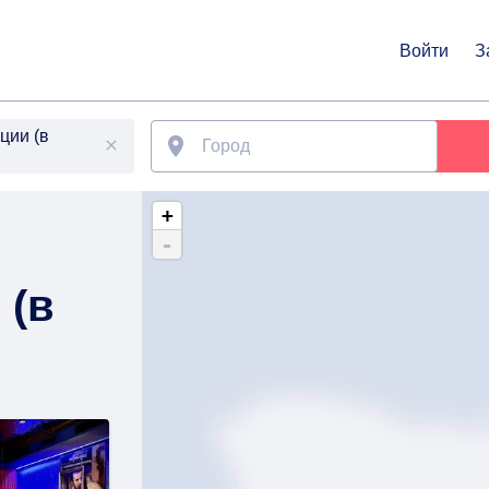
Войти
З
ции (в
+
-
 (в